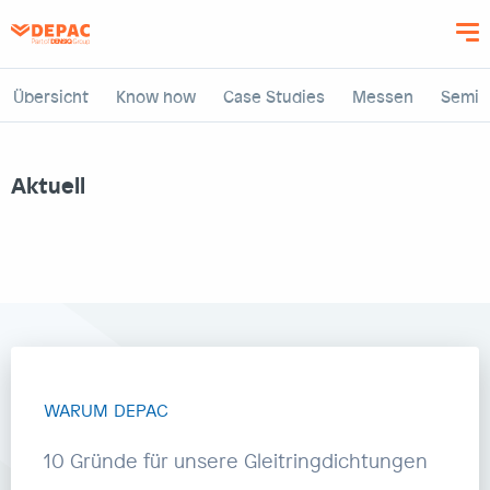
Direkt
zum
Inhalt
Übersicht
Know how
Case Studies
Messen
Semin
Aktuell
WARUM DEPAC
10 Gründe für unsere Gleitringdichtungen