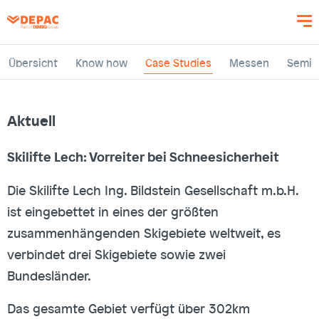
Direkt
zum
Inhalt
Übersicht
Know how
Case Studies
Messen
Semin
Aktuell
Skilifte Lech: Vorreiter bei Schneesicherheit
Die Skilifte Lech Ing. Bildstein Gesellschaft m.b.H.
ist eingebettet in eines der größten
zusammenhängenden Skigebiete weltweit, es
verbindet drei Skigebiete sowie zwei
Bundesländer.
Das gesamte Gebiet verfügt über 302km